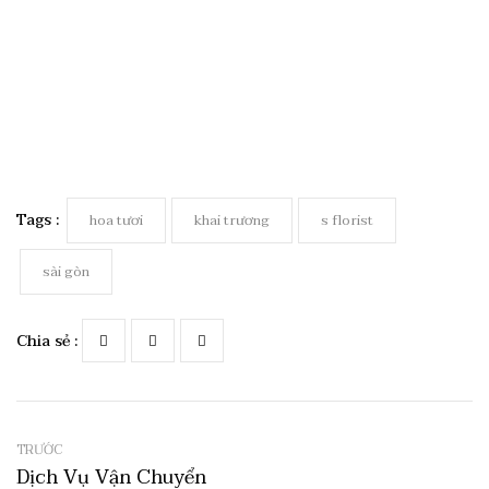
Tags :
hoa tươi
khai trương
s florist
sài gòn
Chia sẻ :
TRƯỚC
Dịch Vụ Vận Chuyển