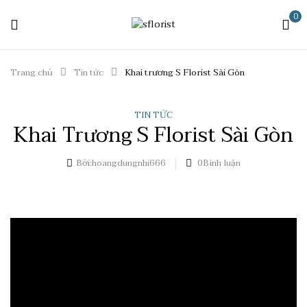
0
Trang chủ
Tin tức
Khai trương S Florist Sài Gòn
TIN TỨC
Khai Trương S Florist Sài Gòn
Bởi:
hoangdungnhi666
0
Bình luận