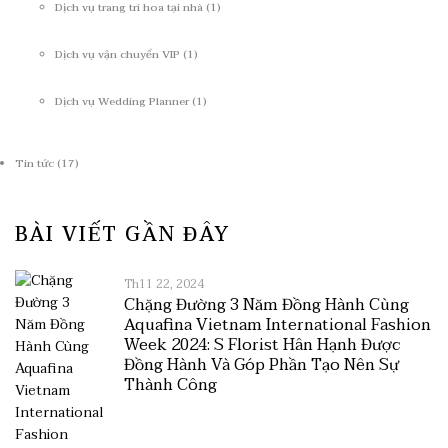
Dịch vụ trang trí hoa tại nhà
(1)
Dịch vụ vận chuyển VIP
(1)
Dịch vụ Wedding Planner
(1)
Tin tức
(17)
BÀI VIẾT GẦN ĐÂY
Th11 22, 2024
Chặng Đường 3 Năm Đồng Hành Cùng
Aquafina Vietnam International Fashion
Week 2024: S Florist Hân Hạnh Được
Đồng Hành Và Góp Phần Tạo Nên Sự
Thành Công