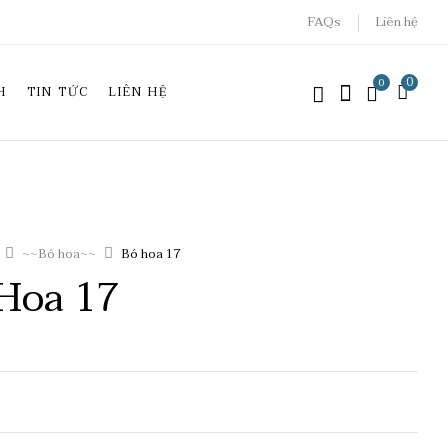
FAQs
Liên hệ
0
0
H
TIN TỨC
LIÊN HỆ
~~Bó hoa~~
Bó hoa 17
Hoa 17