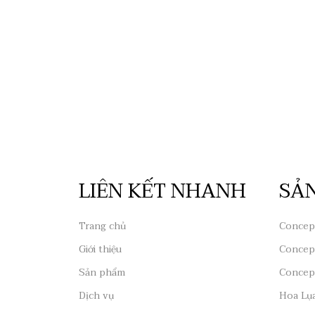
LIÊN KẾT NHANH
SẢ
Trang chủ
Concep
Giới thiệu
Concep
Sản phẩm
Concep
Dịch vụ
Hoa Lụ