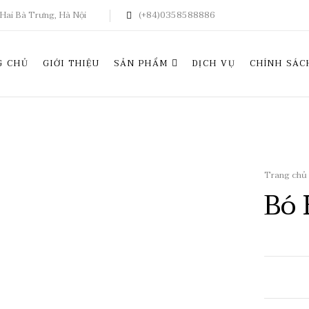
Hai Bà Trưng, Hà Nội
(+84)0358588886
G CHỦ
GIỚI THIỆU
SẢN PHẨM
DỊCH VỤ
CHÍNH SÁC
Trang chủ
Bó 