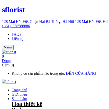
sflorist
128 Mai Hắc Đế, Quận Hai Bà Trưng, Hà Nội
128 Mai Hắc Đế, Hai
(+84)0358588886
FAQs
Liên hệ
Menu
0
Đóng
Cart (0)
Không có sản phẩm nào trong giỏ.
ĐẾN CỬA HÀNG
Trang chủ
Giới thiệu
Sản phẩm
Hoa thiết kế