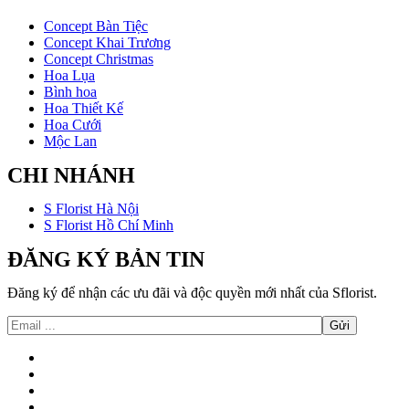
Concept Bàn Tiệc
Concept Khai Trương
Concept Christmas
Hoa Lụa
Bình hoa
Hoa Thiết Kế
Hoa Cưới
Mộc Lan
CHI NHÁNH
S Florist Hà Nội
S Florist Hồ Chí Minh
ĐĂNG KÝ BẢN TIN
Đăng ký để nhận các ưu đãi và độc quyền mới nhất của Sflorist.