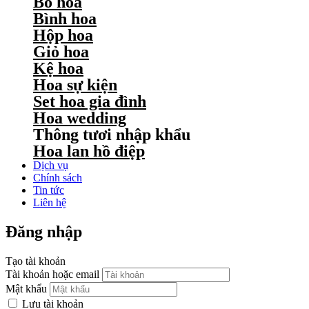
Bó hoa
Bình hoa
Hộp hoa
Giỏ hoa
Kệ hoa
Hoa sự kiện
Set hoa gia đình
Hoa wedding
Thông tươi nhập khẩu
Hoa lan hồ điệp
Dịch vụ
Chính sách
Tin tức
Liên hệ
Đăng nhập
Tạo tài khoản
Tài khoản hoặc email
Mật khẩu
Lưu tài khoản