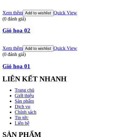
Xem thêm
Quick View
Add to wishlist
(0 đánh giá)
Giỏ hoa 02
Xem thêm
Quick View
Add to wishlist
(0 đánh giá)
Giỏ hoa 01
LIÊN KẾT NHANH
Trang chủ
Giới thiệu
Sản phẩm
Dịch vụ
Chính sách
Tin tức
Liên hệ
SẢN PHẨM