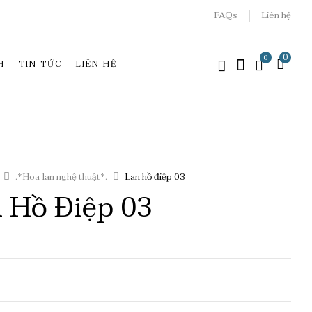
FAQs
Liên hệ
0
0
H
TIN TỨC
LIÊN HỆ
.*Hoa lan nghệ thuật*.
Lan hồ điệp 03
 Hồ Điệp 03