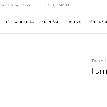
Hai Bà Trưng, Hà Nội
(+84)0358588886
G CHỦ
GIỚI THIỆU
SẢN PHẨM
DỊCH VỤ
CHÍNH SÁC
Trang chủ
Lan