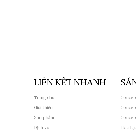
LIÊN KẾT NHANH
SẢ
Trang chủ
Concep
Giới thiệu
Concep
Sản phẩm
Concep
Dịch vụ
Hoa Lụ