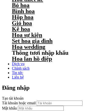
Bó hoa
Bình hoa
Hộp hoa
Giỏ hoa
Kệ hoa
Hoa sự kiện
Set hoa gia đình
Hoa wedding
Thông tươi nhập khẩu
Hoa lan hồ điệp
Dịch vụ
Chính sách
Tin tức
Liên hệ
Đăng nhập
Tạo tài khoản
Tài khoản hoặc email
Mật khẩu