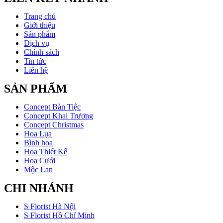
Trang chủ
Giới thiệu
Sản phẩm
Dịch vụ
Chính sách
Tin tức
Liên hệ
SẢN PHẨM
Concept Bàn Tiệc
Concept Khai Trương
Concept Christmas
Hoa Lụa
Bình hoa
Hoa Thiết Kế
Hoa Cưới
Mộc Lan
CHI NHÁNH
S Florist Hà Nội
S Florist Hồ Chí Minh