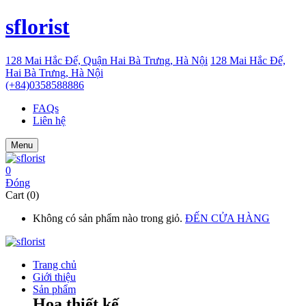
sflorist
128 Mai Hắc Đế, Quận Hai Bà Trưng, Hà Nội
128 Mai Hắc Đế,
Hai Bà Trưng, Hà Nội
(+84)0358588886
FAQs
Liên hệ
Menu
0
Đóng
Cart (0)
Không có sản phẩm nào trong giỏ.
ĐẾN CỬA HÀNG
Trang chủ
Giới thiệu
Sản phẩm
Hoa thiết kế