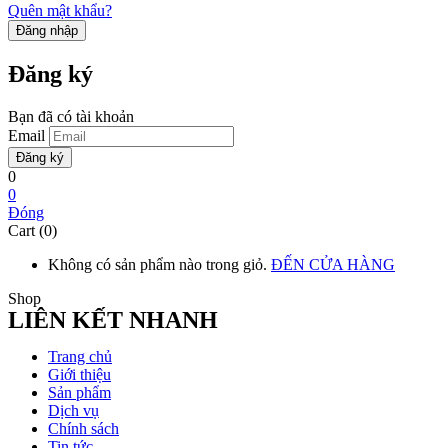
Quên mật khẩu?
Đăng ký
Bạn đã có tài khoản
Email
0
0
Đóng
Cart (0)
Không có sản phẩm nào trong giỏ.
ĐẾN CỬA HÀNG
Shop
LIÊN KẾT NHANH
Trang chủ
Giới thiệu
Sản phẩm
Dịch vụ
Chính sách
Tin tức