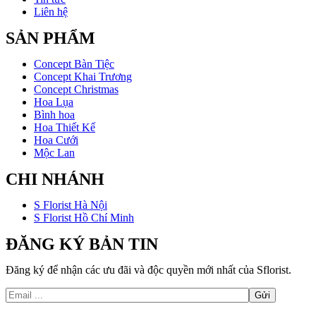
Liên hệ
SẢN PHẨM
Concept Bàn Tiệc
Concept Khai Trương
Concept Christmas
Hoa Lụa
Bình hoa
Hoa Thiết Kế
Hoa Cưới
Mộc Lan
CHI NHÁNH
S Florist Hà Nội
S Florist Hồ Chí Minh
ĐĂNG KÝ BẢN TIN
Đăng ký để nhận các ưu đãi và độc quyền mới nhất của Sflorist.