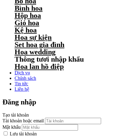
Bó hoa
Bình hoa
Hộp hoa
Giỏ hoa
Kệ hoa
Hoa sự kiện
Set hoa gia đình
Hoa wedding
Thông tươi nhập khẩu
Hoa lan hồ điệp
Dịch vụ
Chính sách
Tin tức
Liên hệ
Đăng nhập
Tạo tài khoản
Tài khoản hoặc email
Mật khẩu
Lưu tài khoản