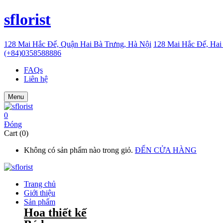
sflorist
128 Mai Hắc Đế, Quận Hai Bà Trưng, Hà Nội
128 Mai Hắc Đế, Hai
(+84)0358588886
FAQs
Liên hệ
Menu
0
Đóng
Cart (0)
Không có sản phẩm nào trong giỏ.
ĐẾN CỬA HÀNG
Trang chủ
Giới thiệu
Sản phẩm
Hoa thiết kế