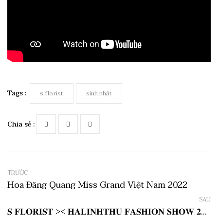
Tags :
s florist
sinh nhật
Chia sẻ :
TRƯỚC
Hoa Đăng Quang Miss Grand Việt Nam 2022
SAU
𝐒 𝐅𝐋𝐎𝐑𝐈𝐒𝐓 >< 𝐇𝐀𝐋𝐈𝐍𝐇𝐓𝐇𝐔 𝐅𝐀𝐒𝐇𝐈𝐎𝐍 𝐒𝐇𝐎𝐖 𝟐𝟎𝟐𝟑 - 𝐀 𝐓𝐀𝐋𝐄 𝐎𝐅 𝐊𝐍𝐎𝐓𝐒 🎀