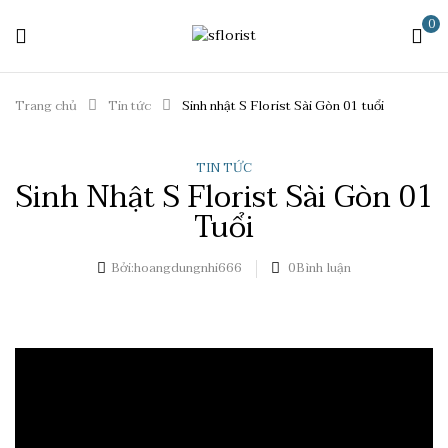
0
Trang chủ
Tin tức
Sinh nhật S Florist Sài Gòn 01 tuổi
TIN TỨC
Sinh Nhật S Florist Sài Gòn 01
Tuổi
Bởi:
hoangdungnhi666
0
Bình luận