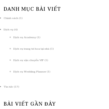
DANH MỤC BÀI VIẾT
Chính sách
(1)
Dịch vụ
(4)
Dịch vụ Academy
(1)
Dịch vụ trang trí hoa tại nhà
(1)
Dịch vụ vận chuyển VIP
(1)
Dịch vụ Wedding Planner
(1)
Tin tức
(17)
BÀI VIẾT GẦN ĐÂY