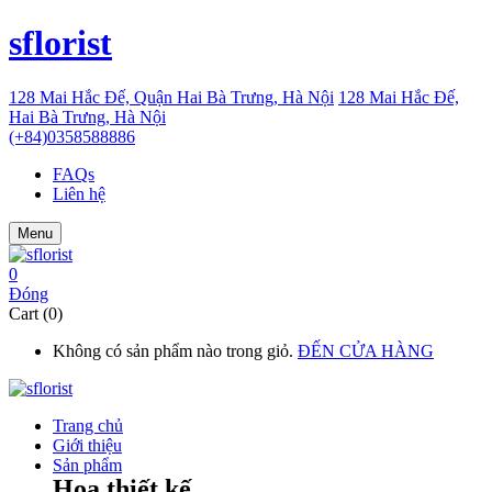
sflorist
128 Mai Hắc Đế, Quận Hai Bà Trưng, Hà Nội
128 Mai Hắc Đế,
Hai Bà Trưng, Hà Nội
(+84)0358588886
FAQs
Liên hệ
Menu
0
Đóng
Cart (0)
Không có sản phẩm nào trong giỏ.
ĐẾN CỬA HÀNG
Trang chủ
Giới thiệu
Sản phẩm
Hoa thiết kế