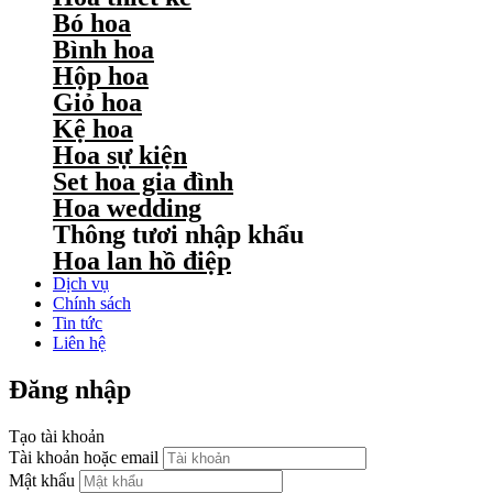
Bó hoa
Bình hoa
Hộp hoa
Giỏ hoa
Kệ hoa
Hoa sự kiện
Set hoa gia đình
Hoa wedding
Thông tươi nhập khẩu
Hoa lan hồ điệp
Dịch vụ
Chính sách
Tin tức
Liên hệ
Đăng nhập
Tạo tài khoản
Tài khoản hoặc email
Mật khẩu