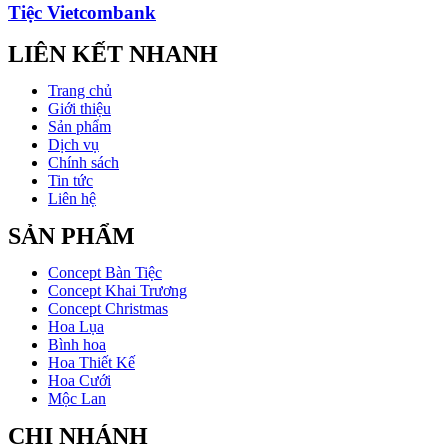
Tiệc Vietcombank
LIÊN KẾT NHANH
Trang chủ
Giới thiệu
Sản phẩm
Dịch vụ
Chính sách
Tin tức
Liên hệ
SẢN PHẨM
Concept Bàn Tiệc
Concept Khai Trương
Concept Christmas
Hoa Lụa
Bình hoa
Hoa Thiết Kế
Hoa Cưới
Mộc Lan
CHI NHÁNH