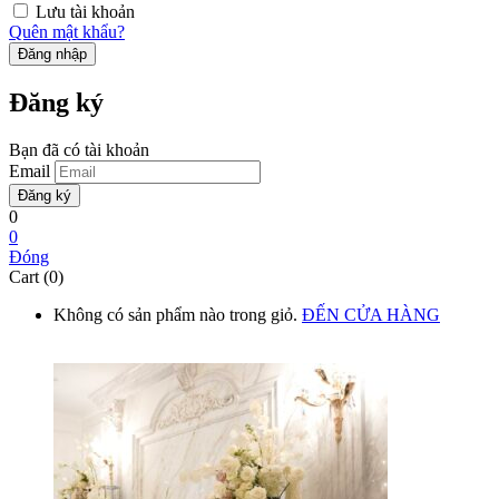
Lưu tài khoản
Quên mật khẩu?
Đăng ký
Bạn đã có tài khoản
Email
0
0
Đóng
Cart (0)
Không có sản phẩm nào trong giỏ.
ĐẾN CỬA HÀNG